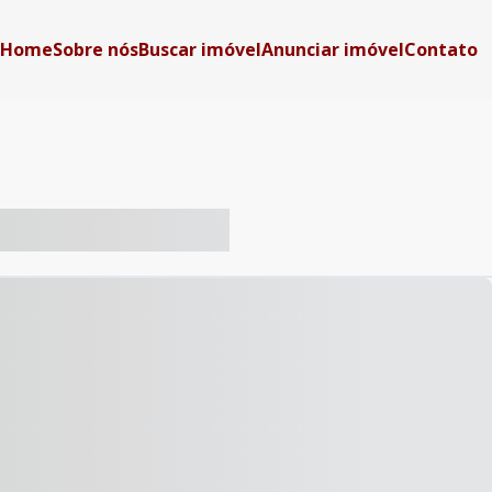
Home
Sobre nós
Buscar imóvel
Anunciar imóvel
Contato
-- ----- ----- --- ------