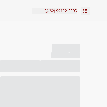
(62) 99192-5505
-------------
Compartilhar
Favorito