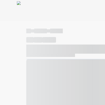
----
----- -----
----- -----
----
-----
---- ------
----- ----- -- ------ ---- ---- -- ---
----- ----- -- ------ ----- ----- -- ------