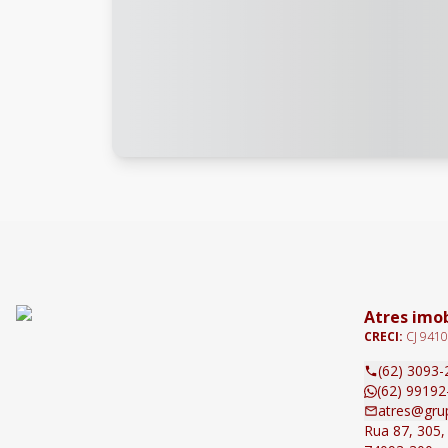
Atres imob
CRECI:
CJ 9410
(62) 3093-
(62) 99192
atres@gru
Rua 87, 305, 