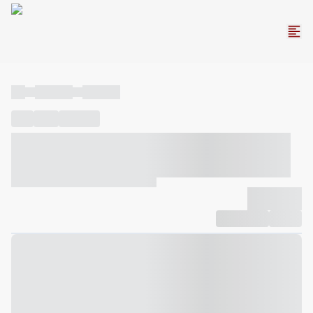
----
----- -----
----- -----
----
-----
---- ------
----- ----- -- ------ ---- ---- -- ----- ----- -----
--- ------
----- ----- -- ------ ----- ----- -- ------
-------------
Compartilhar
Favorito