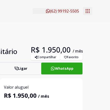
(62) 99192-5505
R$ 1.950,00
itário
/ mês
Compartilhar
Favorito
Ligar
WhatsApp
Valor aluguel
R$ 1.950,00
/ mês