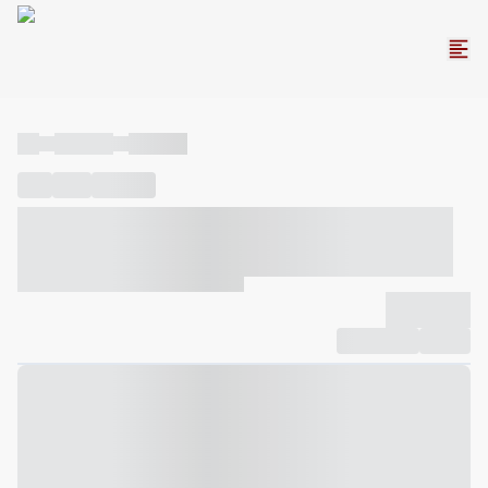
----
----- -----
----- -----
----
-----
---- ------
----- ----- -- ------ ---- ---- -- ----- ----- -----
--- ------
----- ----- -- ------ ----- ----- -- ------
-------------
Compartilhar
Favorito