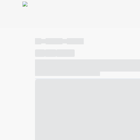
----
----- -----
----- -----
----
-----
---- ------
----- ----- -- ------ ---- ---- -- ---
----- ----- -- ------ ----- ----- -- ------