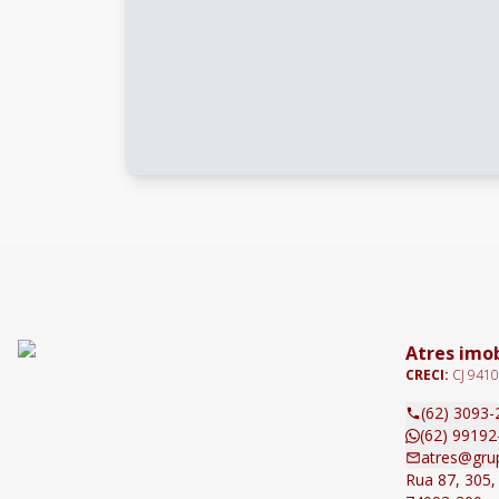
Atres imob
CRECI:
CJ 9410
(62) 3093-
(62) 99192
atres@gru
Rua 87, 305, 