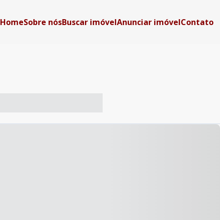
Home
Sobre nós
Buscar imóvel
Anunciar imóvel
Contato
-- ----- ----- --- ------