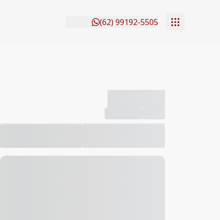
(62) 99192-5505
-------------
Compartilhar
Favorito