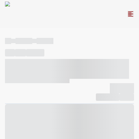
----
----- -----
----- -----
----
-----
---- ------
----- ----- -- ------ ---- ---- -- ----- ----- -----
--- ------
----- ----- -- ------ ----- ----- -- ------
-------------
Compartilhar
Favorito