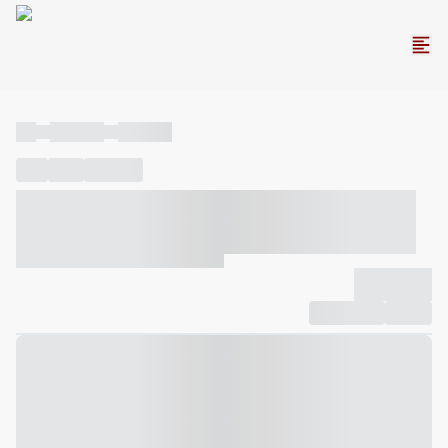
----
----- -----
----- -----
----
-----
---- ------
----- ----- -- ------ ---- ---- -- ----- ----- -----
--- ------
----- ----- -- ------ ----- ----- -- ------
-------------
Compartilhar
Favorito