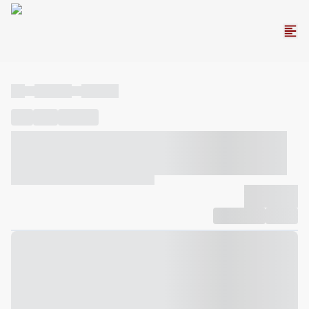
----
----- -----
----- -----
----
-----
---- ------
----- ----- -- ------ ---- ---- -- ----- ----- -----
--- ------
----- ----- -- ------ ----- ----- -- ------
-------------
Compartilhar
Favorito