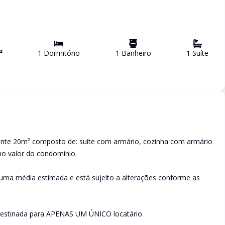
²
1
Dormitório
1
Banheiro
1
Suíte
te 20m² composto de: suíte com armário, cozinha com armário
 no valor do condomínio.
ma média estimada e está sujeito a alterações conforme as
estinada para APENAS UM ÚNICO locatário.