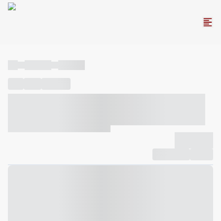
----
----- -----
----- -----
----
-----
---- ------
----- ----- -- ------ ---- ---- -- ----- ----- -----
--- ------
----- ----- -- ------ ----- ----- -- ------
-------------
Compartilhar
Favorito