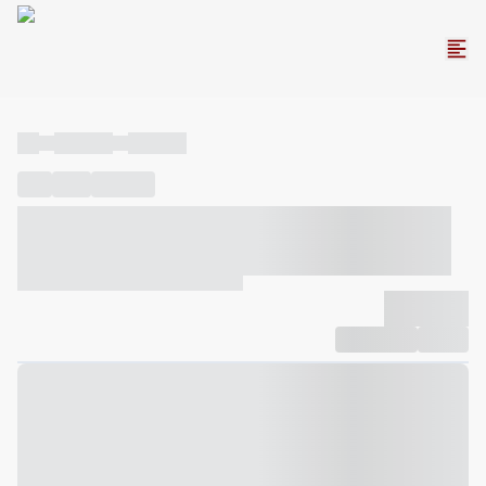
----
----- -----
----- -----
----
-----
---- ------
----- ----- -- ------ ---- ---- -- ----- ----- -----
--- ------
----- ----- -- ------ ----- ----- -- ------
-------------
Compartilhar
Favorito